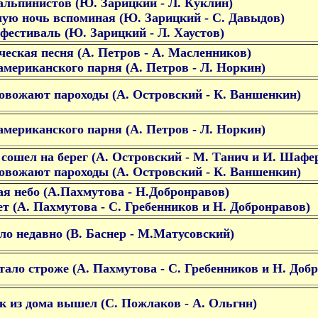
альпинистов (Ю. Зарицкий - Л. Куклин)
лую ночь вспоминая (Ю. Зарицкий - С. Давыдов)
 фестиваль (Ю. Зарицкий - Л. Хаустов)
ческая песня (А. Петров - А. Масленников)
американского парня (А. Петров - Л. Норкин)
овожают пароходы (А. Островский - К. Ваншенкин)
американского парня (А. Петров - Л. Норкин)
сошел на берег (А. Островский - М. Танич и И. Шафе
овожают пароходы (А. Островский - К. Ваншенкин)
я небо (А.Пахмутова - Н.Добронравов)
ет (А. Пахмутова - С. Гребенников и Н. Добронравов)
ло недавно (В. Баснер - М.Матусовский)
тало строже (А. Пахмутова - С. Гребенников и Н. Доб
к из дома вышел (С. Пожлаков - А. Ольгнн)