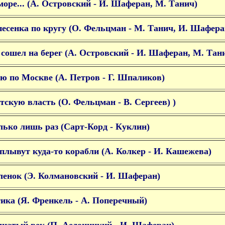
море... (А. Островский - И. Шаферан, М. Танич)
песенка по кругу (О. Фельцман - М. Танич, И. Шафера
сошел на берег (А. Островский - И. Шаферан, М. Тан
ю по Москве (А. Петров - Г. Шпаликов)
етскую власть (О. Фельцман - В. Сергеев) )
олько лишь раз (Сарт-Корд - Куклин)
плывут куда-то корабли (А. Колкер - И. Кашежева)
енок (Э. Колмановский - И. Шаферан)
ика (Я. Френкель - А. Поперечный)