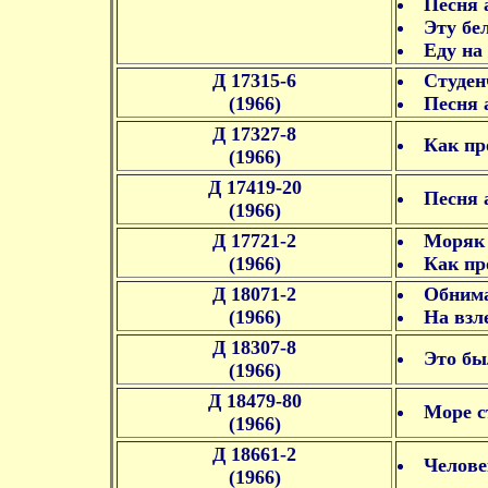
Песня 
Эту бе
Еду на
Д 17315-6
Студен
(1966)
Песня 
Д 17327-8
Как пр
(1966)
Д 17419-20
Песня 
(1966)
Д 17721-2
Моряк 
(1966)
Как пр
Д 18071-2
Обнима
(1966)
На взл
Д 18307-8
Это бы
(1966)
Д 18479-80
Море с
(1966)
Д 18661-2
Челове
(1966)