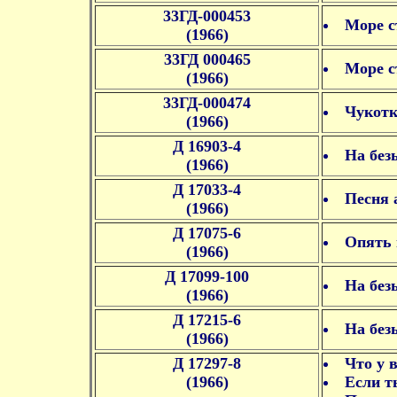
33ГД-000453
Море с
(1966)
33ГД 000465
Море с
(1966)
33ГД-000474
Чукотк
(1966)
Д 16903-4
На без
(1966)
Д 17033-4
Песня 
(1966)
Д 17075-6
Опять 
(1966)
Д 17099-100
На без
(1966)
Д 17215-6
На без
(1966)
Д 17297-8
Что у 
(1966)
Если т