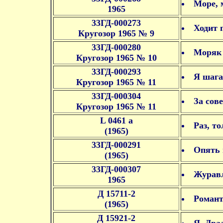
Море, 
1965
33ГД-000273
Ходит 
Кругозор 1965 № 9
33ГД-000280
Моряк 
Кругозор 1965 № 10
33ГД-000293
Я шага
Кругозор 1965 № 11
33ГД-000304
За сов
Кругозор 1965 № 11
L 0461 a
Раз, т
(1965)
33ГД-000291
Опять 
(1965)
33ГД-000307
Журавл
1965
Д 15711-2
Романт
(1965)
Д 15921-2