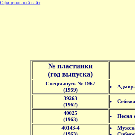
Официальный сайт
№ пластинки
(год выпуска)
Спецвыпуск № 1967
Адмира
(1959)
39263
Себежа
(1962)
40025
Песня 
(1963)
40143-4
Мужско
(1963)
Сибиря