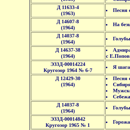
Д 11633-4
Песня 
(1963)
Д 14607-8
На без
(1964)
Д 14037-8
Голубы
(1964)
Д 14637-38
Адмира
(1964)
с Е.Попо
Э33Д-00014224
Я шага
Кругозор 1964 № 6-7
Д 12429-30
Песня 
(1964)
Сибиря
Мужско
Себежа
Д 14037-8
Голубы
(1964)
Э33Д-00014842
Горожа
Кругозор 1965 № 1