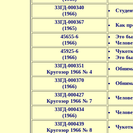
33ГД-000340
Студен
(1966)
33ГД-000367
Как пр
(1965)
45655-6
Это бы
(1966)
Челове
45925-6
Чукотк
(1966)
Это бы
33ГД-000351
Обнима
Кругозор 1966 № 4
33ГД-000370
Обнима
(1966)
33ГД-000427
Челове
Кругозор 1966 № 7
33ГД-000434
Челове
(1966)
33ГД-000439
Чукотк
Кругозор 1966 № 8