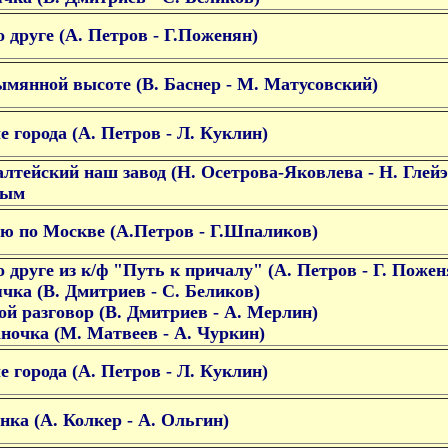
о друге (А. Петров - Г.Поженян)
ымянной высоте (В. Баснер - М. Матусовский)
е города (А. Петров - Л. Куклин)
лтейский наш завод (Н. Осетрова-Яковлева - Н. Глейэ
вым
ю по Москве (А.Петров - Г.Шпаликов)
о друге из к/ф "Путь к причалу" (А. Петров - Г. Пожен
чка (В. Дмитриев - С. Беликов)
й разговор (В. Дмитриев - А. Мерлин)
ночка (М. Матвеев - А. Чуркин)
е города (А. Петров - Л. Куклин)
нка (А. Колкер - А. Ольгин)