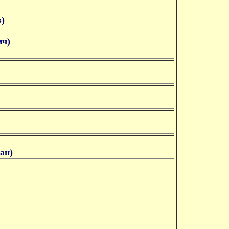
в)
ич)
ан)