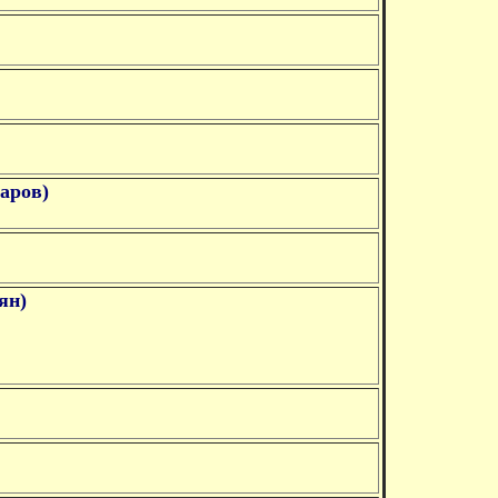
аров)
ян)