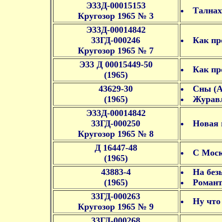
Э33Д-00015153
Талнах
Кругозор 1965 № 3
Э33Д-00014842
33ГД-000246
Как пр
Кругозор 1965 № 7
Э33 Д 00015449-50
Как пр
(1965)
43629-30
Сны (А
(1965)
Журавл
Э33Д-00014842
33ГД-000250
Новая 
Кругозор 1965 № 8
Д 16447-48
С Моск
(1965)
43883-4
На без
(1965)
Романт
33ГД-000263
Ну что
Кругозор 1965 № 9
33ГД-000268