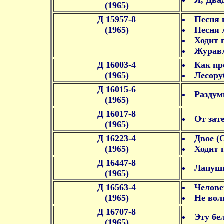
Я, Два
(1965)
Д 15957-8
Песня 
(1965)
Песня 
Ходит 
Журавл
Д 16003-4
Как пр
(1965)
Лесору
Д 16015-6
Раздум
(1965)
Д 16017-8
От зат
(1965)
Д 16223-4
Двое (
(1965)
Ходит 
Д 16447-8
Лапушк
(1965)
Д 16563-4
Челове
(1965)
Не вол
Д 16707-8
Эту бе
(1965)