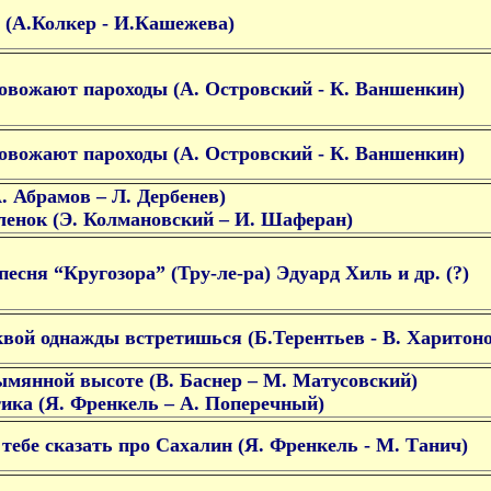
 (А.Колкер - И.Кашежева)
овожают пароходы (А. Островский - К. Ваншенкин)
овожают пароходы (А. Островский - К. Ваншенкин)
. Абрамов – Л. Дербенев)
енок (Э. Колмановский – И. Шаферан)
песня “Кругозора” (Тру-ле-ра) Эдуард Хиль и др. (?)
вой однажды встретишься (Б.Терентьев - В. Харитоно
ымянной высоте (В. Баснер – М. Матусовский)
ика (Я. Френкель – А. Поперечный)
 тебе сказать про Сахалин (Я. Френкель - М. Танич)