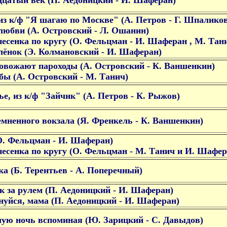
дцатый век (П. Аедоницкий - И. Шаферан)
из к/ф "Я шагаю по Москве" (А. Петров - Г. Шпалико
любви (А. Островский - Л. Ошанин)
песенка по кругу (О. Фельцман - И. Шаферан , М. Тан
ёнок (Э. Колмановский - И. Шаферан)
овожают пароходы (А. Островский - К. Ваншенкин)
бы (А. Островский - М. Танич)
ье, из к/ф "Зайчик" (А. Петров - К. Рыжов)
емненного вокзала (Я. Френкель - К. Ваншенкин)
О. Фельцман - И. Шаферан)
песенка по кругу (О. Фельцман - М. Танич и И. Шафер
а (Б. Терентьев - А. Поперечный)
к за рулем (П. Аедоницкий - И. Шаферан)
нуйся, мама (П. Аедоницкий - И. Шаферан)
лую ночь вспоминая (Ю. Зарицкий - С. Давыдов)