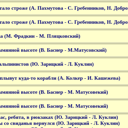
тало строже (А. Пахмутова - С. Гребенников, Н. Добр
тало строже (А. Пахмутова - С. Гребенников, Н. Добр
а (М. Фрадкин - М. Пляцковский)
ымянной высоте (В. Баснер - М.Матусовский)
альпинистов (Ю. Зарицкий - Л. Куклин)
плывут куда-то корабли (А. Колкер - И. Кашежева)
ымянной высоте (В. Баснер - М. Матусовекий)
ымянной высоте (В. Баснер - М. Матусовекий)
вас, ребята, в рюкзаках (Ю. Зарицкий - Л. Куклин)
ы со свиданья вернулся (Ю. Зарицкий - Л. Куклин)