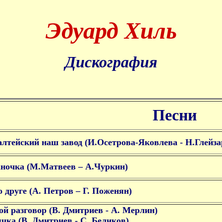
Эдуард Хиль
Дискография
Песни
лтейский наш завод (И.Осетрова-Яковлева - Н.Глейза
ночка (М.Матвеев – А.Чуркин)
о друге (А. Петров – Г. Поженян)
й разговор (В. Дмитриев - А. Мерлин)
чка (В. Дмитриев - С. Беликов)