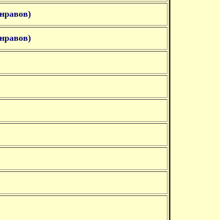
онравов)
онравов)